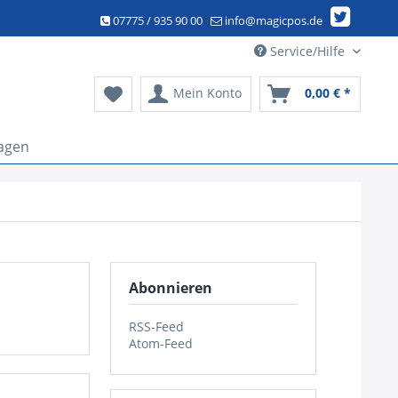
07775 / 935 90 00
info@magicpos.de
Service/Hilfe
Mein Konto
0,00 € *
agen
Abonnieren
RSS-Feed
Atom-Feed