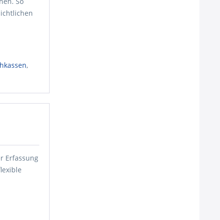
hen. So
ichtlichen
hkassen
,
er Erfassung
lexible