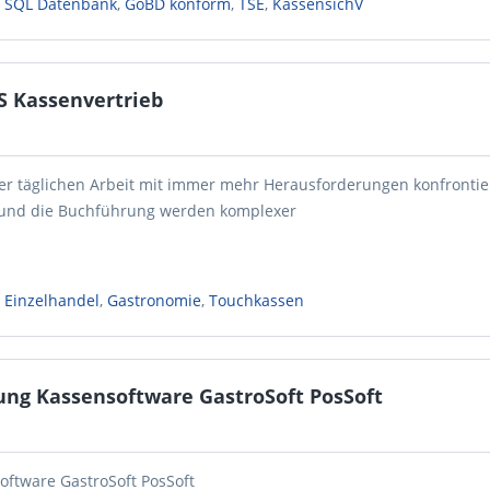
,
SQL Datenbank
,
GoBD konform
,
TSE
,
KassensichV
 Kassenvertrieb
r täglichen Arbeit mit immer mehr Herausforderungen konfrontier
 und die Buchführung werden komplexer
,
Einzelhandel
,
Gastronomie
,
Touchkassen
ung Kassensoftware GastroSoft PosSoft
oftware GastroSoft PosSoft