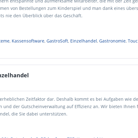
lnern entspannte und aufmerksame Mitarbeiter, die mit der Zeit ge
men von Bestellungen zum Kinderspiel und man dank eines übers
ts nie den Überblick über das Geschäft.
teme
,
Kassensoftware
,
GastroSoft
,
Einzelhandel
,
Gastronomie
,
Touc
nzelhandel
 erheblichen Zeitfaktor dar. Deshalb kommt es bei Aufgaben wie d
 und der Gutscheinverwaltung auf Effizienz an. Wir bieten Ihnen f
del, die Sie dabei unterstützen.