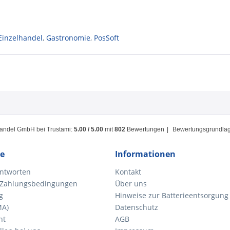
Einzelhandel
,
Gastronomie
,
PosSoft
handel GmbH
bei Trustami:
5.00
/
5.00
mit
802
Bewertungen
|
Bewertungsgrundlage
ce
Informationen
ntworten
Kontakt
 Zahlungsbedingungen
Über uns
g
Hinweise zur Batterieentsorgung
MA)
Datenschutz
ht
AGB