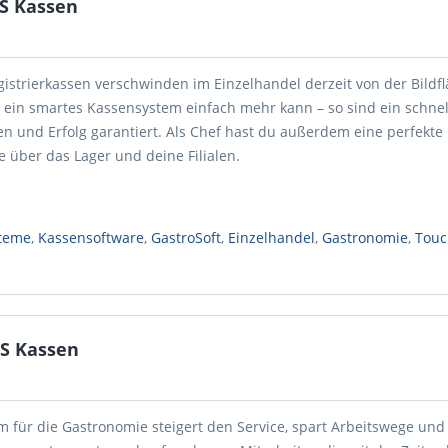
S Kassen
istrierkassen verschwinden im Einzelhandel derzeit von der Bildfl
s ein smartes Kassensystem einfach mehr kann – so sind ein schnell
en und Erfolg garantiert. Als Chef hast du außerdem eine perfekte
e über das Lager und deine Filialen.
teme
,
Kassensoftware
,
GastroSoft
,
Einzelhandel
,
Gastronomie
,
Touc
S Kassen
m für die Gastronomie steigert den Service, spart Arbeitswege un