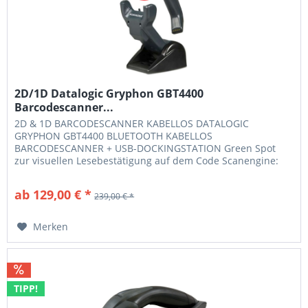
2D/1D Datalogic Gryphon GBT4400
Barcodescanner...
2D & 1D BARCODESCANNER KABELLOS DATALOGIC
GRYPHON GBT4400 BLUETOOTH KABELLOS
BARCODESCANNER + USB-DOCKINGSTATION Green Spot
zur visuellen Lesebestätigung auf dem Code Scanengine:
Area Imager - keine präzise Ausrichtung des Codes
notwendig Funk: 433MHz, STAR kompatibel Funk-
ab 129,00 € *
239,00 € *
Reichweite: Bis 30 Meter Barcodes: Alle gängigen 1D-, GS1
Databar- und 2D Codes 2D und 1D Bluetooth...
Merken
TIPP!