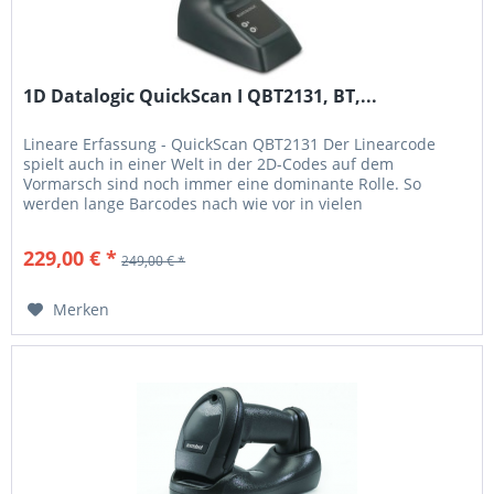
1D Datalogic QuickScan I QBT2131, BT,...
Lineare Erfassung - QuickScan QBT2131 Der Linearcode
spielt auch in einer Welt in der 2D-Codes auf dem
Vormarsch sind noch immer eine dominante Rolle. So
werden lange Barcodes nach wie vor in vielen
Anwendungsbereichen eingesetzt. Traditionelle Codes
finden sich beispielsweise auf Abrechnungen von
229,00 € *
249,00 € *
Versorgungsunternehmen, in der Dokumentenverarbeitung
und auch im...
Merken