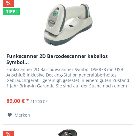
TIPP!
Funkscanner 2D Barcodescanner kabellos
Symbol...
Funkscanner 2D Barcodescanner Symbol DS6878 mit USB
Anschluß inklusive Docking-Station generalüberholtes
Gebrauchtgerät - gereinigt, getestet in einem guten Zustand
1 Jahr Bring-In Garantie Sie sind auf der Suche nach einem
robusten und qualitativ hochwertigen Funkscanner? Der
Zebra Symbol DS6878 2D und 1D Funkscanner bietet ihnen
89,00 € *
219,00 € *
alle Vorteile des kabellosen scannens. Der...
Merken