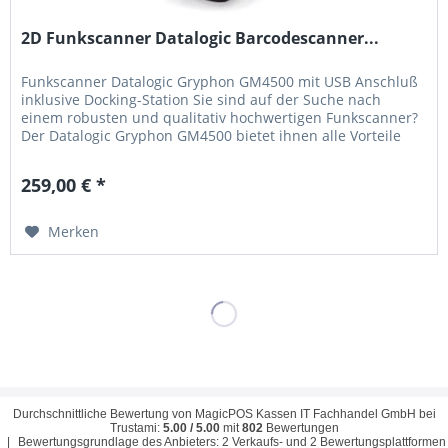
2D Funkscanner Datalogic Barcodescanner...
Funkscanner Datalogic Gryphon GM4500 mit USB Anschluß
inklusive Docking-Station Sie sind auf der Suche nach
einem robusten und qualitativ hochwertigen Funkscanner?
Der Datalogic Gryphon GM4500 bietet ihnen alle Vorteile
des kabellosen scannens. Mit seiner hohen Funkreichweite
von 30 Metern und der Long-Range-Scaneinheit, welche
259,00 € *
Barcodes von bis zu 45 cm Entfernung...
Merken
Durchschnittliche Bewertung von
MagicPOS Kassen IT Fachhandel GmbH
bei
Trustami:
5.00
/
5.00
mit
802
Bewertungen
|
Bewertungsgrundlage des Anbieters: 2 Verkaufs- und 2 Bewertungsplattformen