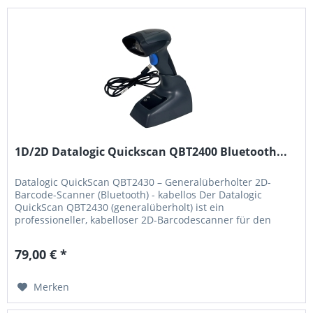
1D/2D Datalogic Quickscan QBT2400 Bluetooth...
Datalogic QuickScan QBT2430 – Generalüberholter 2D-
Barcode-Scanner (Bluetooth) - kabellos Der Datalogic
QuickScan QBT2430 (generalüberholt) ist ein
professioneller, kabelloser 2D-Barcodescanner für den
Einsatz im Einzelhandel und am Point of Sale (POS) . Das
Gerät wurde technisch geprüft, aufbereitet und getestet
79,00 € *
und bietet zuverlässige Scanleistung für 1D- und 2D-
Barcodes –...
Merken