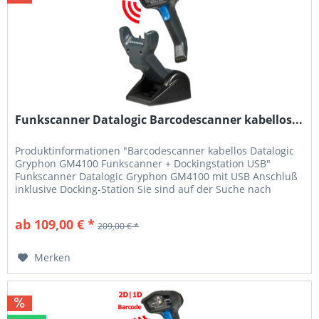
Funkscanner Datalogic Barcodescanner kabellos...
Produktinformationen "Barcodescanner kabellos Datalogic
Gryphon GM4100 Funkscanner + Dockingstation USB"
Funkscanner Datalogic Gryphon GM4100 mit USB Anschluß
inklusive Docking-Station Sie sind auf der Suche nach
einem robusten und qualitativ hochwertigen Funkscanner?
Der Datalogic Gryphon GM4100 bietet ihnen alle Vorteile
ab 109,00 € *
209,00 € *
des kabellosen scannens. Mit seiner hohen...
Merken