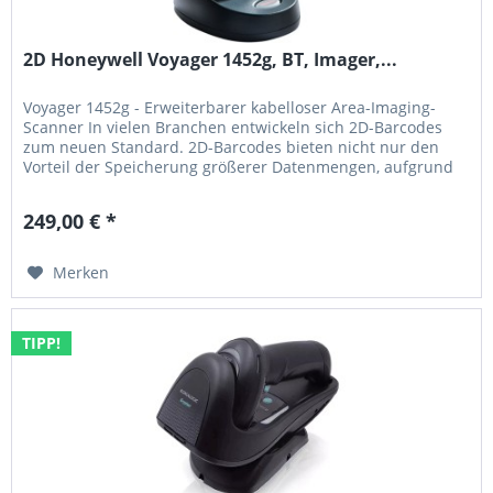
2D Honeywell Voyager 1452g, BT, Imager,...
Voyager 1452g - Erweiterbarer kabelloser Area-Imaging-
Scanner In vielen Branchen entwickeln sich 2D-Barcodes
zum neuen Standard. 2D-Barcodes bieten nicht nur den
Vorteil der Speicherung größerer Datenmengen, aufgrund
gesetzlicher Bestimmungen oder Lieferantenanforderungen
ist die Einführung von 2D-Barcodes auch oftmals zwingend
249,00 € *
erforderlich. Unternehmen nehmen solche neuen...
Merken
TIPP!