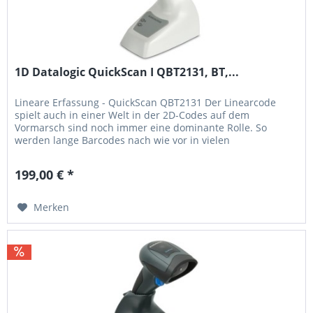
1D Datalogic QuickScan I QBT2131, BT,...
Lineare Erfassung - QuickScan QBT2131 Der Linearcode
spielt auch in einer Welt in der 2D-Codes auf dem
Vormarsch sind noch immer eine dominante Rolle. So
werden lange Barcodes nach wie vor in vielen
Anwendungsbereichen eingesetzt. Traditionelle Codes
finden sich beispielsweise auf Abrechnungen von
199,00 € *
Versorgungsunternehmen, in der Dokumentenverarbeitung
und auch im...
Merken