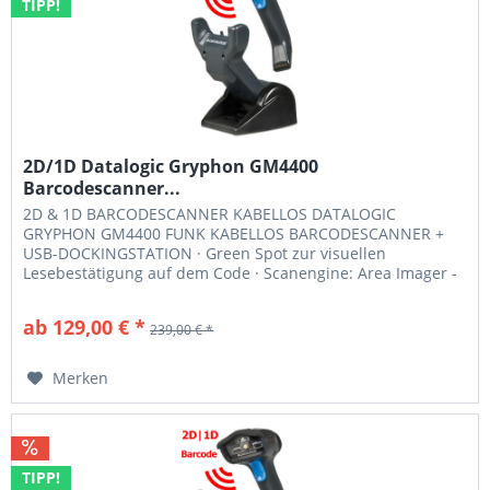
TIPP!
2D/1D Datalogic Gryphon GM4400
Barcodescanner...
2D & 1D BARCODESCANNER KABELLOS DATALOGIC
GRYPHON GM4400 FUNK KABELLOS BARCODESCANNER +
USB-DOCKINGSTATION · Green Spot zur visuellen
Lesebestätigung auf dem Code · Scanengine: Area Imager -
keine präzise Ausrichtung des Codes notwendig · Funk:
433MHz, STAR kompatibel · Funk-Reichweite: Bis 30 Meter ·
ab 129,00 € *
239,00 € *
Barcodes: Alle gängigen 1D-, GS1 Databar- und 2D Codes 2D
und 1D Funk...
Merken
TIPP!