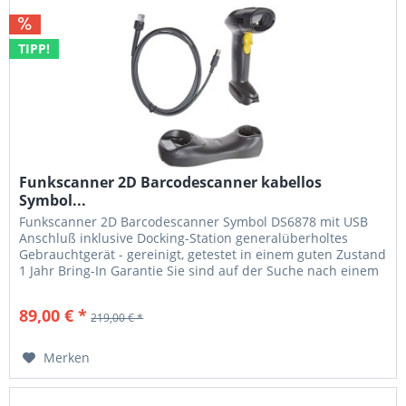
TIPP!
Funkscanner 2D Barcodescanner kabellos
Symbol...
Funkscanner 2D Barcodescanner Symbol DS6878 mit USB
Anschluß inklusive Docking-Station generalüberholtes
Gebrauchtgerät - gereinigt, getestet in einem guten Zustand
1 Jahr Bring-In Garantie Sie sind auf der Suche nach einem
robusten und qualitativ hochwertigen Funkscanner? Der
Zebra Symbol DS6878 2D und 1D Funkscanner bietet ihnen
89,00 € *
219,00 € *
alle Vorteile des kabellosen scannens. Der...
Merken