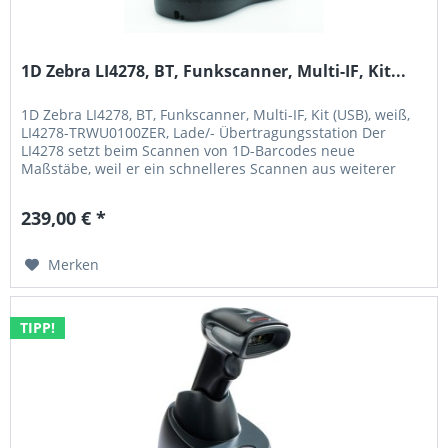
1D Zebra LI4278, BT, Funkscanner, Multi-IF, Kit...
1D Zebra LI4278, BT, Funkscanner, Multi-IF, Kit (USB), weiß,
LI4278-TRWU0100ZER, Lade/- Übertragungsstation Der
LI4278 setzt beim Scannen von 1D-Barcodes neue
Maßstäbe, weil er ein schnelleres Scannen aus weiterer
Entfernung ermöglicht. Mitarbeiter können damit praktisch
jeden 1D-Barcode erfassen - ob gedruckte Barcodes auf
239,00 € *
Papieretiketten oder elektronische Barcodes im...
Merken
TIPP!