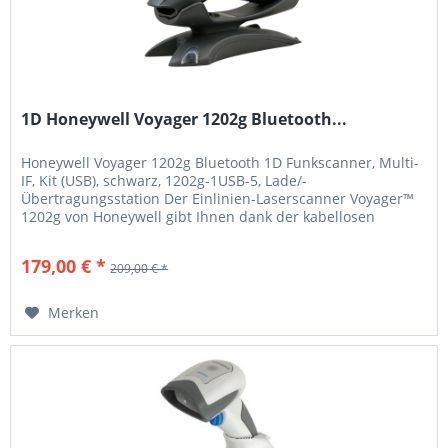
1D Honeywell Voyager 1202g Bluetooth...
Honeywell Voyager 1202g Bluetooth 1D Funkscanner, Multi-
IF, Kit (USB), schwarz, 1202g-1USB-5, Lade/-
Übertragungsstation Der Einlinien-Laserscanner Voyager™
1202g von Honeywell gibt Ihnen dank der kabellosen
Bluetooth®-Technologie ungeahnte Bewegungsfreiheit und
enthält einen Akku, der schnell und einfach vor Ort
179,00 € *
209,00 € *
ausgetauscht werden kann. Dabei bietet der neue 1202g
dieselbe...
Merken