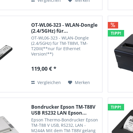
Vergleichen
Merken
durch...
OT-WL06-323 - WLAN-Dongle
(2.4/5GHz) für...
TIPP!
OT-WL06-323 - WLAN-Dongle
(2.4/5GHz) für TM-T88VI, TM-
T20III(**nur für Ethernet
Version!**)
119,00 € *
Vergleichen
Merken
Bondrucker Epson TM-T88V
TIPP!
USB RS232 LAN Epson...
Epson Thermo-Bondrucker Epson
TM-T88 V USB, RS232, LAN -
M244A Mit dem TM-T88V gelang