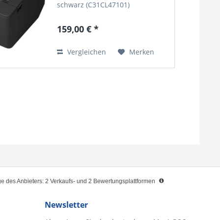
schwarz (C31CL47101)
Kurzbeschreibung Der Thermo-
Bondrucker Epson TM-T20IV
159,00 € *
(Modell C31CL47101) ist die
überarbeitete Einstiegslösung
von Epson für schnelle,...
Vergleichen
Merken
 des Anbieters: 2 Verkaufs- und 2 Bewertungsplattformen
Newsletter