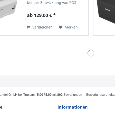
bei der Entwicklung von POS-
Bondruckern ein echter
Durchbruch. Die Druckergebnisse
ab 129,00 € *
sind kostengünstig und
umweltfreundlich . Das wird vor
allem mit der...
Vergleichen
Merken
handel GmbH
bei Trustami:
5.00
/
5.00
mit
802
Bewertungen
|
Bewertungsgrundlage
ce
Informationen