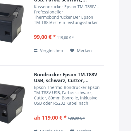
Kassendrucker Epson TM-T88IV –
Professioneller
Thermobondrucker Der Epson
TM-T88IV ist ein leistungsstarker
Thermodrucker für den
professionellen Einsatz am Point
99,00 € *
119,00 € *
of Sale. Als vierte Generation der
bewährten Epson TM-T88 Serie
überzeugt...
Vergleichen
Merken
Bondrucker Epson TM-T88V
USB, schwarz, Cutter,...
Epson Thermo-Bondrucker Epson
TM-T88V USB, Farbe: schwarz,
Cutter, 80mm Bonrolle, inklusive
USB oder RS232 Kabel nach
Schnittstellen Auswahl Mit dem
TM-T88V gelang bei der
ab 119,00 € *
139,00 € *
Entwicklung von POS-
Bondruckern ein echter
Durchbruch. Die...