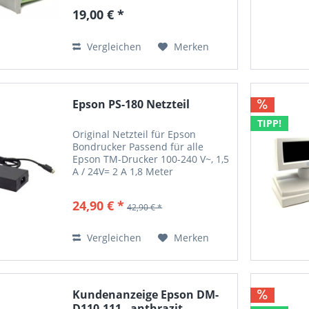
TM-J2x00, TM-J7x00, TM-J8000,
19,00 € *
TM-H5000, TM-H6000)
Vergleichen
Merken
Epson PS-180 Netzteil
TIPP!
Original Netzteil für Epson
Bondrucker Passend für alle
Epson TM-Drucker 100-240 V~, 1,5
A / 24V= 2 A 1,8 Meter
Sekundärkabel Passend für
folgende Thermo Bondrucker
24,90 € *
42,90 € *
Epson DM-D110 Series Epson
DM-D110-101: Customer display
unit DM-D110...
Vergleichen
Merken
Kundenanzeige Epson DM-
D110-111 - anthrazit -...