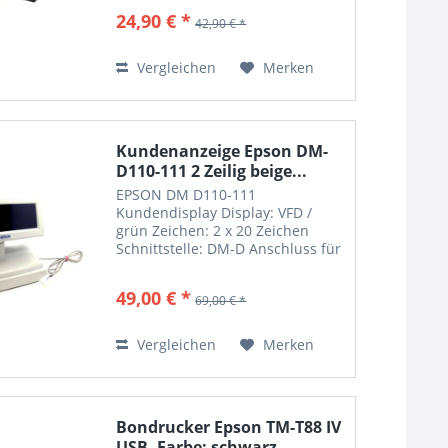
folgende Thermo Bondrucker
24,90 € *
42,90 € *
Epson DM-D110 Series Epson
DM-D110-101: Customer display
unit DM-D110...
Vergleichen
Merken
Kundenanzeige Epson DM-
D110-111 2 Zeilig beige...
EPSON DM D110-111
Kundendisplay Display: VFD /
grün Zeichen: 2 x 20 Zeichen
Schnittstelle: DM-D Anschluss für
Epson 5000II Kann am Epson TM-
H 5000II aufgesteckt werden
49,00 € *
69,00 € *
Kundenanzeige mit DM-D Kabel
zum direkten Anschluss an Epson
TM...
Vergleichen
Merken
Bondrucker Epson TM-T88 IV
USB, Farbe: schwarz,...