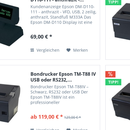
TIPP!
Kundenanzeige Epson DM-D110-
111 - anthrazit - VFD, USB, 2 zeilig,
anthrazit, Standfuß M333A Das
Epson DM-D110 Display ist eine
moderne Kundenanzeige für die
Ladentheke. Sie stellt 2x20
69,00 € *
leuchtend grüne Zeichen auf
schwarzem Hintergrund...
Vergleichen
Merken
Bondrucker Epson TM-T88 IV
USB oder RS232,...
TIPP!
Bondrucker Epson TM-T88IV –
Schwarz, RS232 oder USB Der
Epson TM-T88IV ist ein
professioneller
Thermobondrucker für den
Einsatz am Point of Sale. Als
ab 119,00 € *
129,00 € *
vierte Generation der
millionenfach bewährten Epson
TM-T88 Serie überzeugt er