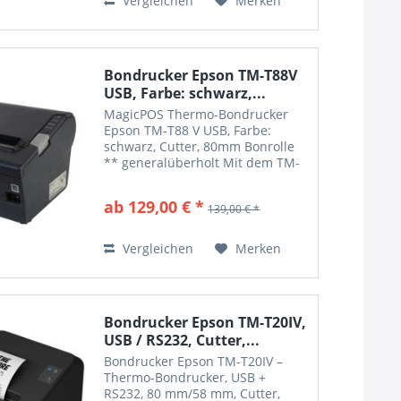
Vergleichen
Merken
Bondrucker Epson TM-T88V
USB, Farbe: schwarz,...
MagicPOS Thermo-Bondrucker
Epson TM-T88 V USB, Farbe:
schwarz, Cutter, 80mm Bonrolle
** generalüberholt Mit dem TM-
T88V gelang bei der Entwicklung
von POS-Bondruckern ein echter
ab 129,00 € *
139,00 € *
Durchbruch. Die Druckergebnisse
sind kostengünstig und...
Vergleichen
Merken
Bondrucker Epson TM-T20IV,
USB / RS232, Cutter,...
Bondrucker Epson TM-T20IV –
Thermo-Bondrucker, USB +
RS232, 80 mm/58 mm, Cutter,