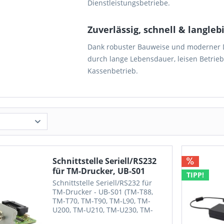
Dienstleistungsbetriebe.
Zuverlässig, schnell & langleb
Dank robuster Bauweise und moderner 
durch lange Lebensdauer, leisen Betrie
Kassenbetrieb.
Schnittstelle Seriell/RS232
für TM-Drucker, UB-S01
TIPP!
Schnittstelle Seriell/RS232 für
TM-Drucker - UB-S01 (TM-T88,
TM-T70, TM-T90, TM-L90, TM-
U200, TM-U210, TM-U230, TM-
T285, RP-U420, TM-U590, TMU675,