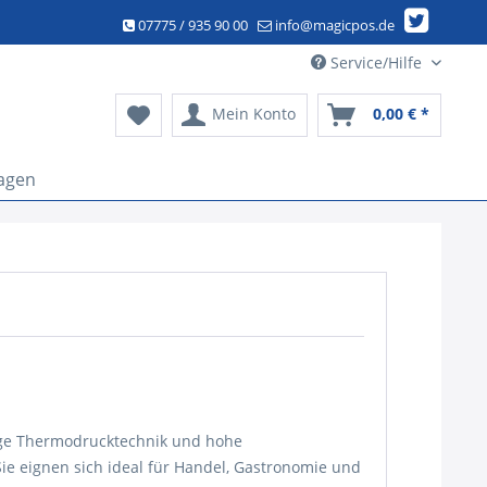
07775 / 935 90 00
info@magicpos.de
Service/Hilfe
Mein Konto
0,00 € *
agen
ige Thermodrucktechnik und hohe
Sie eignen sich ideal für Handel, Gastronomie und