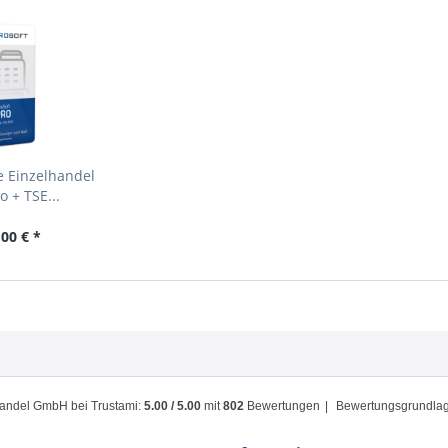
e Einzelhandel
o + TSE...
00 € *
handel GmbH
bei Trustami:
5.00
/
5.00
mit
802
Bewertungen
|
Bewertungsgrundlage