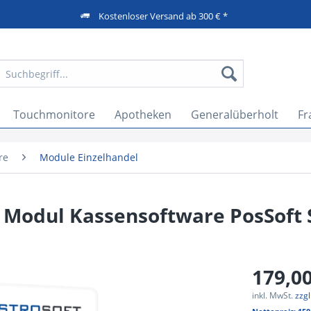
Kostenloser Versand ab 300 € *
Touchmonitore
Apotheken
Generalüberholt
Fr
re
Module Einzelhandel
 Modul Kassensoftware PosSoft
179,00
inkl. MwSt.
zzg