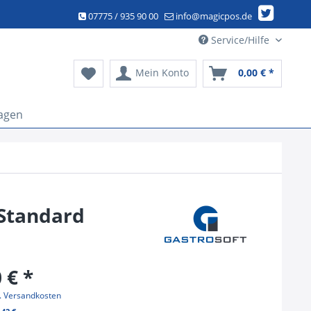
07775 / 935 90 00
info@magicpos.de
Service/Hilfe
Mein Konto
0,00 € *
agen
 Standard
 € *
l. Versandkosten