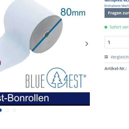
Nettopreis: 49,
Enthaltene MwSt.
Fragen zu
Sofort ver
Vergleic
Artikel-Nr.: