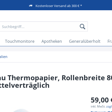
Kostenloser Versand ab 300 € *
Touchmonitore
Apotheken
Generalüberholt
Fr
alien
lau Thermopapier, Rollenbreite
telverträglich
59,00 
inkl. MwSt.
zzg