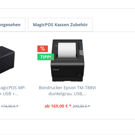
 angesehen
MagicPOS Kassen Zubehör
TIPP!
MagicPOS MP-
Bondrucker Epson TM-T88VI
 USB +...
dunkelgrau, USB,...
ab 169,00 € *
174,90 € *
299,00 € *