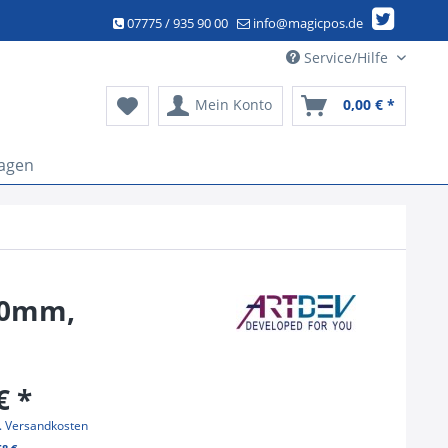
07775 / 935 90 00
info@magicpos.de
Service/Hilfe
Mein Konto
0,00 € *
agen
 80mm,
€ *
l. Versandkosten