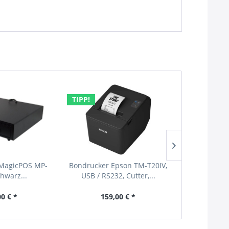
TIPP!
MagicPOS MP-
Bondrucker Epson TM-T20IV,
2D/1D Hand
chwarz...
USB / RS232, Cutter,...
DS2208 USB
00 € *
159,00 € *
69,00 €