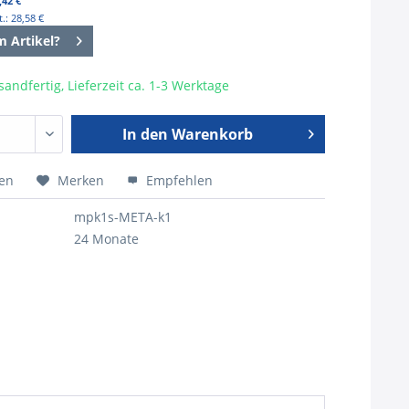
,42 €
.: 28,58 €
m Artikel?
sandfertig, Lieferzeit ca. 1-3 Werktage
In den
Warenkorb
hen
Merken
Empfehlen
mpk1s-META-k1
24 Monate