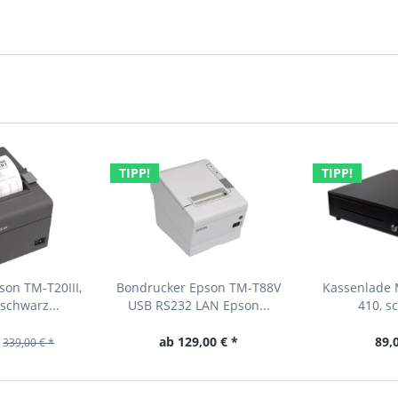
TIPP!
TIPP!
on TM-T20III,
Bondrucker Epson TM-T88V
Kassenlade 
schwarz...
USB RS232 LAN Epson...
410, s
ab 129,00 € *
89,
339,00 € *