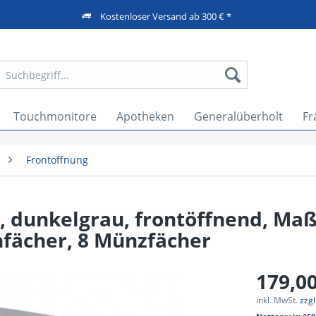
Kostenloser Versand ab 300 € *
Touchmonitore
Apotheken
Generalüberholt
Fr
Frontöffnung
, dunkelgrau, frontöffnend, Ma
fächer, 8 Münzfächer
179,00
inkl. MwSt.
zzg