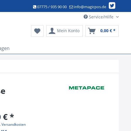
07775 / 935 90 00
info@magicpos.de
Service/Hilfe
Mein Konto
0,00 € *
agen
ße
 € *
l. Versandkosten