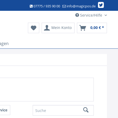
07775 / 935 90 00
info@magicpos.de
Service/Hilfe
Mein Konto
0,00 € *
agen
vice