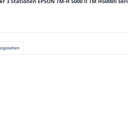
r 3 Stationen EPSON TM-H 5000 II TM H5000II se
 angesehen