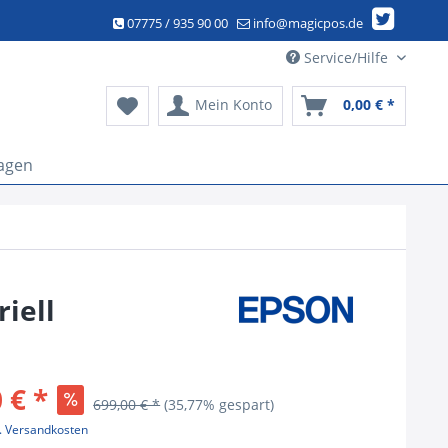
07775 / 935 90 00
info@magicpos.de
Service/Hilfe
Mein Konto
0,00 € *
agen
iell
 € *
699,00 € *
(35,77% gespart)
l. Versandkosten