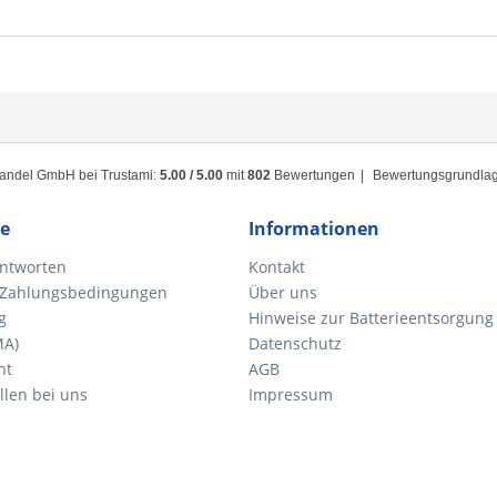
handel GmbH
bei Trustami:
5.00
/
5.00
mit
802
Bewertungen
|
Bewertungsgrundlage
ce
Informationen
ntworten
Kontakt
 Zahlungsbedingungen
Über uns
g
Hinweise zur Batterieentsorgung
MA)
Datenschutz
ht
AGB
llen bei uns
Impressum