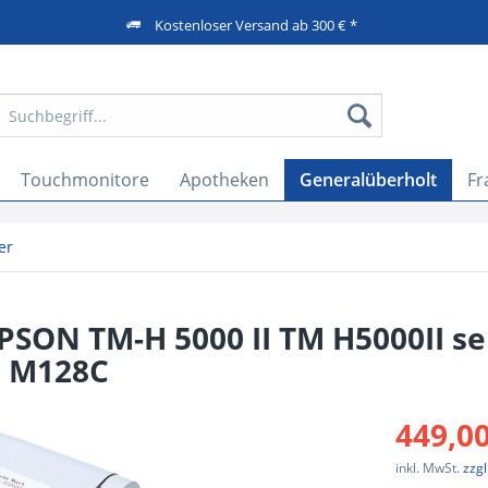
Kostenloser Versand ab 300 € *
Touchmonitore
Apotheken
Generalüberholt
Fr
er
PSON TM-H 5000 II TM H5000II ser
ß M128C
449,00
inkl. MwSt.
zzg