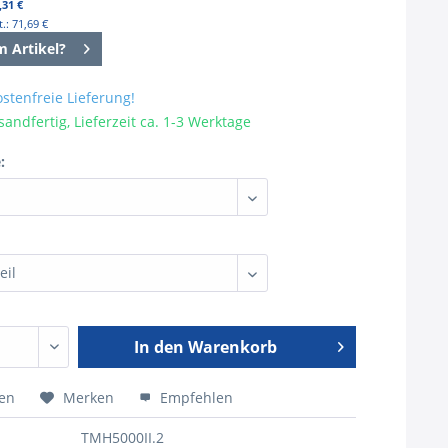
,31 €
.: 71,69 €
m Artikel?
stenfreie Lieferung!
sandfertig, Lieferzeit ca. 1-3 Werktage
:
In den
Warenkorb
hen
Merken
Empfehlen
TMH5000II.2