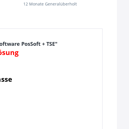
12 Monate Generalüberholt
ftware PosSoft + TSE"
ösung
asse