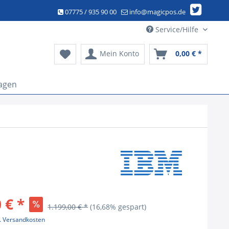
07775 / 935 90 00
info@magicpos.de
Service/Hilfe
Mein Konto
0,00 € *
agen
 € *
1.199,00 € *
(16,68% gespart)
l. Versandkosten