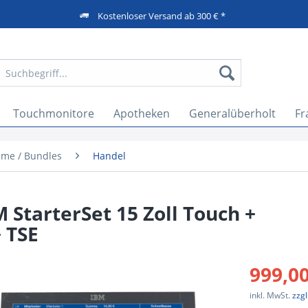
Kostenloser Versand ab 300 € *
Touchmonitore
Apotheken
Generalüberholt
Fr
eme / Bundles
Handel
StarterSet 15 Zoll Touch +
 TSE
999,00
inkl. MwSt.
zzg