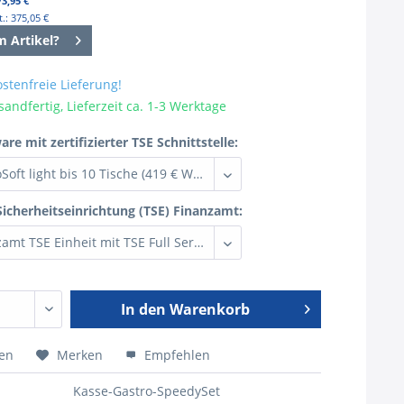
73,95 €
.: 375,05 €
m Artikel?
stenfreie Lieferung!
sandfertig, Lieferzeit ca. 1-3 Werktage
re mit zertifizierter TSE Schnittstelle:
Sicherheitseinrichtung (TSE) Finanzamt:
In den
Warenkorb
hen
Merken
Empfehlen
Kasse-Gastro-SpeedySet