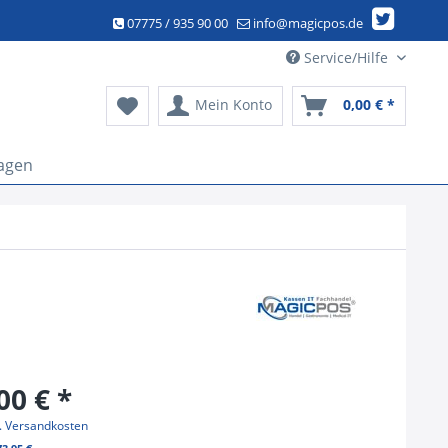
07775 / 935 90 00
info@magicpos.de
Service/Hilfe
Mein Konto
0,00 € *
agen
00 € *
l. Versandkosten