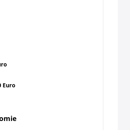
uro
0 Euro
nomie