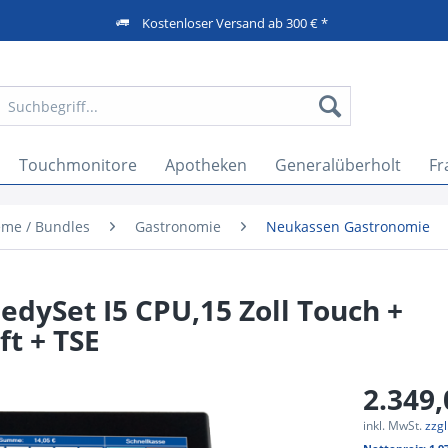
Kostenloser Versand ab 300 € *
Touchmonitore
Apotheken
Generalüberholt
Fr
eme / Bundles
Gastronomie
Neukassen Gastronomie
dySet I5 CPU,15 Zoll Touch +
t + TSE
2.349,
inkl. MwSt.
zzg