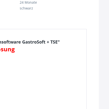
24 Monate
schwarz
software GastroSoft + TSE"
ösung